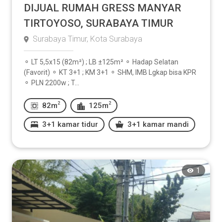
DIJUAL RUMAH GRESS MANYAR
TIRTOYOSO, SURABAYA TIMUR
Surabaya Timur, Kota Surabaya
⚬ LT 5,5x15 (82m²) ; LB ±125m² ⚬ Hadap Selatan
(Favorit) ⚬ KT 3+1 ; KM 3+1 ⚬ SHM, IMB Lgkap bisa KPR
⚬ PLN 2200w ; T...
2
2
82m
125m
3+1 kamar tidur
3+1 kamar mandi
1