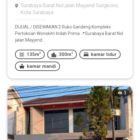
Surabaya Barat Nol jalan Mayjend Sungkono,
Kota Surabaya
DIJUAL / DISEWAKAN 2 Ruko Gandeng Kompleks
Pertokoan Wonokitri Indah Prima 📍Surabaya Barat Nol
jalan Mayjend...
2
2
135m
300m
kamar tidur
kamar mandi
3