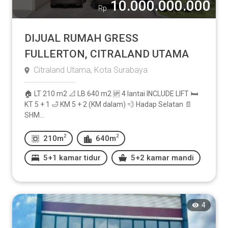
10.000.000.000
Rp
DIJUAL RUMAH GRESS
FULLERTON, CITRALAND UTAMA
Citraland Utama, Kota Surabaya
🏠 LT 210 m2 📐 LB 640 m2 🆙 4 lantai INCLUDE LIFT 🛏️
KT 5 + 1 🛁 KM 5 + 2 (KM dalam) 💨 Hadap Selatan 📄
SHM...
2
2
210m
640m
5+1 kamar tidur
5+2 kamar mandi
4