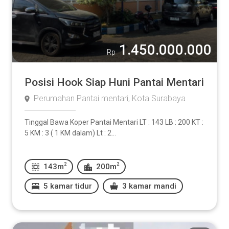
1.450.000.000
Rp
Posisi Hook Siap Huni Pantai Mentari
Perumahan Pantai mentari, Kota Surabaya
Tinggal Bawa Koper Pantai Mentari LT : 143 LB : 200 KT :
5 KM : 3 ( 1 KM dalam) Lt : 2...
2
2
143m
200m
5 kamar tidur
3 kamar mandi