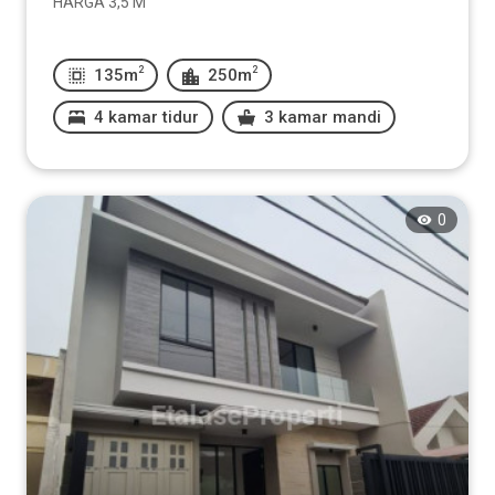
HARGA 3,5 M
2
2
135m
250m
4 kamar tidur
3 kamar mandi
0