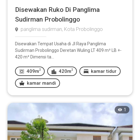
Disewakan Ruko Di Panglima
Sudirman Probolinggo
panglima sudirman, Kota Probolinggo
Disewakan Tempat Usaha di Jl Raya Panglima
Sudirman Probolinggo Deretan Wuling LT 409 m² LB +-
420 m² Dimensi ta...
2
2
409m
420m
kamar tidur
kamar mandi
1