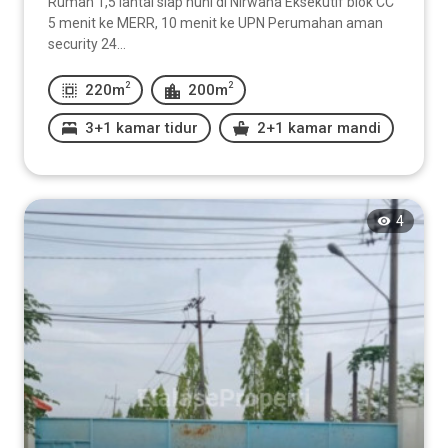
Rumah 1,5 lantai siap huni di Nirwana Eksekutif blok CC
5 menit ke MERR, 10 menit ke UPN Perumahan aman
security 24...
2
2
220m
200m
3+1 kamar tidur
2+1 kamar mandi
4