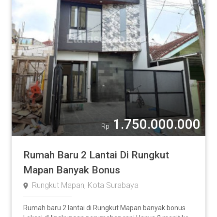
Rumah
Apartment
Ruko
Tanah
Pabrik / Gudang
Komersial
Lainnya
1.750.000.000
Rp
Luas Tanah
Rumah Baru 2 Lantai Di Rungkut
Mapan Banyak Bonus
Rungkut Mapan, Kota Surabaya
2
m
-
Rumah baru 2 lantai di Rungkut Mapan banyak bonus