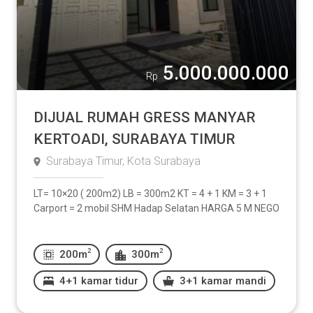
5.000.000.000
Rp
DIJUAL RUMAH GRESS MANYAR
KERTOADI, SURABAYA TIMUR
Surabaya Timur, Kota Surabaya
LT= 10×20 ( 200m2) LB = 300m2 KT = 4 + 1 KM = 3 + 1
Carport = 2 mobil SHM Hadap Selatan HARGA 5 M NEGO
2
2
200m
300m
4+1 kamar tidur
3+1 kamar mandi