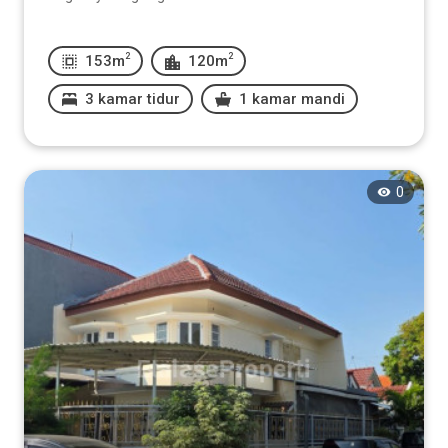
2
2
153m
120m
3 kamar tidur
1 kamar mandi
0