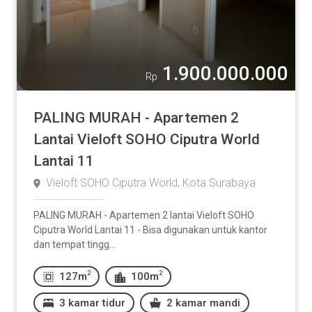
Lainnya:
-
1.900.000.000
Rp
PALING MURAH - Apartemen 2
Lantai Vieloft SOHO Ciputra World
Kamar Mandi
Lantai 11
1
2
3
4
5
Vieloft SOHO Ciputra World, Kota Surabaya
Lainnya:
PALING MURAH - Apartemen 2 lantai Vieloft SOHO
Ciputra World Lantai 11 - Bisa digunakan untuk kantor
dan tempat tingg...
-
2
2
127m
100m
3 kamar tidur
2 kamar mandi