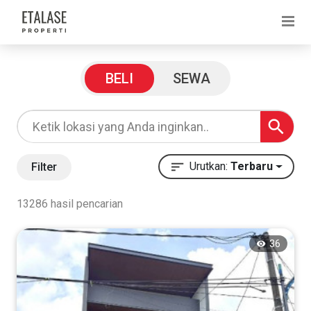
Filter Pencarian
BELI
SEWA
Harga
Rp
Urutkan:
Terbaru
Filter
13286 hasil pencarian
Rp
36
Kategori