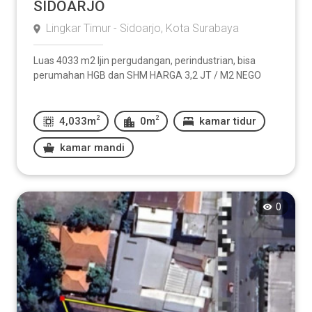
SIDOARJO
Lingkar Timur - Sidoarjo, Kota Surabaya
Luas 4033 m2 Ijin pergudangan, perindustrian, bisa
perumahan HGB dan SHM HARGA 3,2 JT / M2 NEGO
2
2
4,033m
0m
kamar tidur
kamar mandi
0