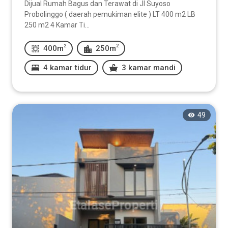
Dijual Rumah Bagus dan Terawat di Jl Suyoso
Probolinggo ( daerah pemukiman elite ) LT 400 m2 LB
250 m2 4 Kamar Ti...
2
2
400m
250m
4 kamar tidur
3 kamar mandi
49