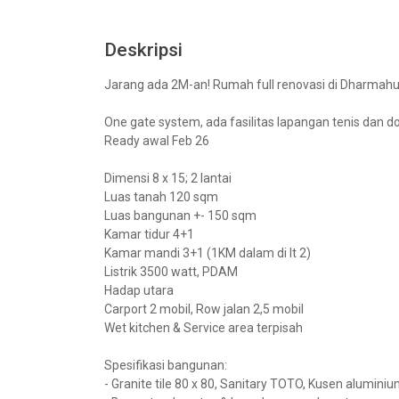
Deskripsi
Jarang ada 2M-an! Rumah full renovasi di Dharmah
One gate system, ada fasilitas lapangan tenis dan 
Ready awal Feb 26
Dimensi 8 x 15; 2 lantai
Luas tanah 120 sqm
Luas bangunan +- 150 sqm
Kamar tidur 4+1
Kamar mandi 3+1 (1KM dalam di lt 2)
Listrik 3500 watt, PDAM
Hadap utara
Carport 2 mobil, Row jalan 2,5 mobil
Wet kitchen & Service area terpisah
Spesifikasi bangunan:
- Granite tile 80 x 80, Sanitary TOTO, Kusen alumini