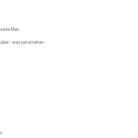
usada Mas
double - way perumahan
um