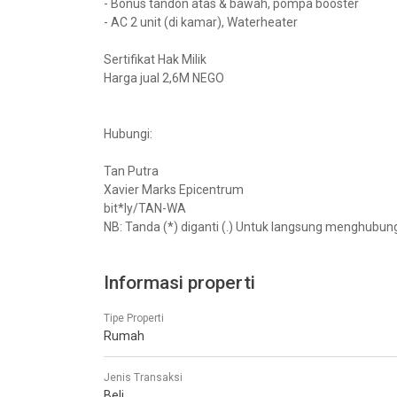
- Bonus tandon atas & bawah, pompa booster
- AC 2 unit (di kamar), Waterheater
Sertifikat Hak Milik
Harga jual 2,6M NEGO
Hubungi:
Tan Putra
Xavier Marks Epicentrum
bit*ly/TAN-WA
NB: Tanda (*) diganti (.) Untuk langsung menghubun
Informasi properti
Tipe Properti
Rumah
Jenis Transaksi
Beli