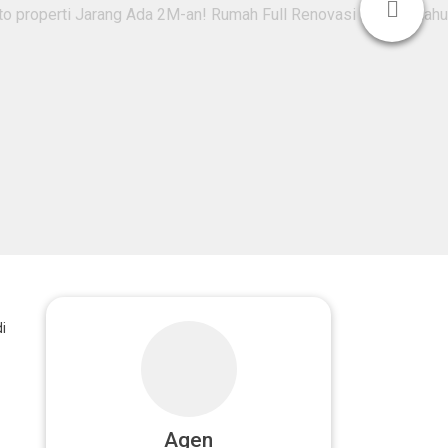
i
Agen