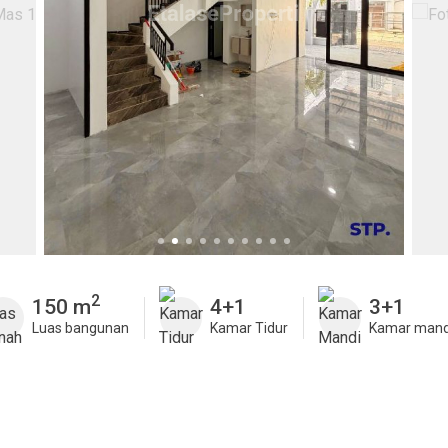
2
150 m
4+1
3+1
Luas bangunan
Kamar Tidur
Kamar mand