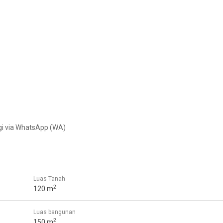
gi via WhatsApp (WA)
Luas Tanah
2
120 m
Luas bangunan
2
150 m