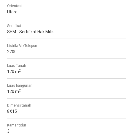
Orientasi
Utara
Sertifikat
SHM - Sertifikat Hak Milik
Listrik/Air/Telepon
2200
Luas Tanah
2
120 m
Luas bangunan
2
120 m
Dimensi tanah
8X15
Kamar tidur
3