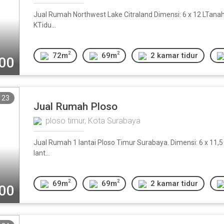
Jual Rumah Northwest Lake Citraland Dimensi: 6 x 12 LTanah
KTidu...
2
2
72m
69m
2 kamar tidur
000
123
Jual Rumah Ploso
ploso timur, Kota Surabaya
Jual Rumah 1 lantai Ploso Timur Surabaya. Dimensi: 6 x 11,
lant...
2
2
69m
69m
2 kamar tidur
000