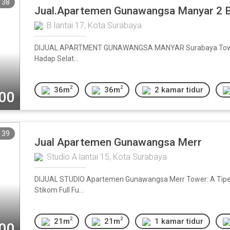
138
Jual.Apartemen Gunawangsa Manyar 2
B lantai 17, Kota Surabaya
DIJUAL APARTMENT GUNAWANGSA MANYAR Surabaya Tower B 
Hadap Selat...
2
2
36m
36m
2 kamar tidur
000
139
Jual Apartemen Gunawangsa Merr
Studio A lantai 15, Kota Surabaya
DIJUAL STUDIO Apartemen Gunawangsa Merr Tower: A Tipe: St
Stikom Full Fu...
2
2
21m
21m
1 kamar tidur
000