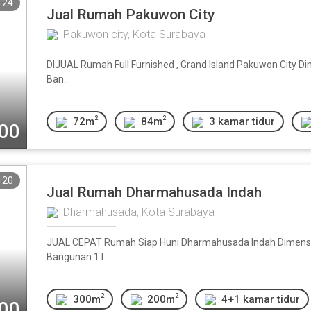
124
Jual Rumah Pakuwon City
Pakuwon city, Kota Surabaya
DIJUAL Rumah Full Furnished , Grand Island Pakuwon City Di
Ban...
2
2
72m
84m
3 kamar tidur
000
120
Jual Rumah Dharmahusada Indah
Dharmahusada, Kota Surabaya
JUAL CEPAT Rumah Siap Huni Dharmahusada Indah Dimensi: 
Bangunan:1 l...
2
2
300m
200m
4+1 kamar tidur
000