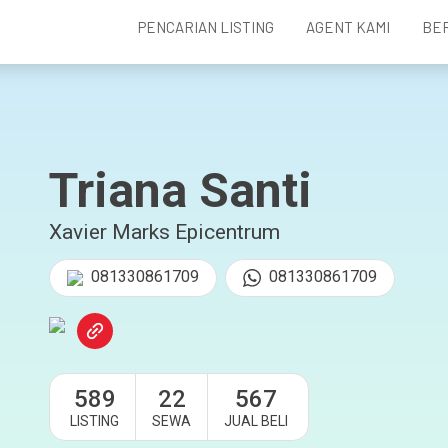
PENCARIAN LISTING
AGENT KAMI
BE
Triana Santi
Xavier Marks Epicentrum
081330861709
081330861709
589
22
567
LISTING
SEWA
JUAL BELI