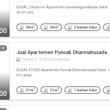
DIJUAL 2 Bedroom Apartemen Gunawangsa Manyar Dekat : IT
36 m² Lant...
2
2
36m
36m
2 kamar tidur
000
118
Jual Apartemen Puncak Dharmahusada
Studio A 16, Kota Surabaya
DIJUAL STUDIO Apartemen Puncak Dharmahusada Dekat : Unai
m² Lantai...
2
2
21m
21m
1 kamar tidur
000