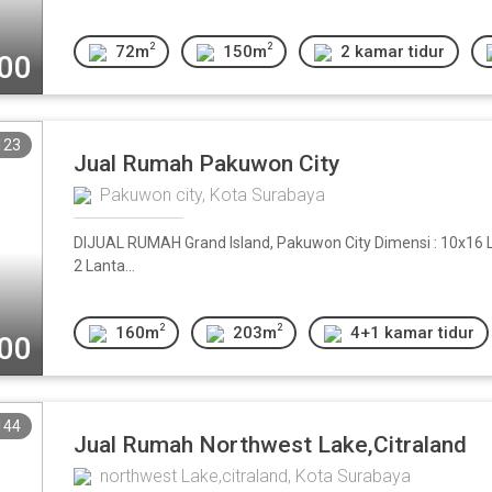
2
2
72m
150m
2 kamar tidur
000
123
Jual Rumah Pakuwon City
Pakuwon city, Kota Surabaya
DIJUAL RUMAH Grand Island, Pakuwon City Dimensi : 10x16 
2 Lanta...
2
2
160m
203m
4+1 kamar tidur
000
144
Jual Rumah Northwest Lake,Citraland
northwest Lake,citraland, Kota Surabaya